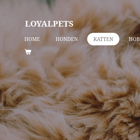
Ga
direct
LOYALPETS
naar
de
HOME
HONDEN
KATTEN
HOB
hoofdinhoud