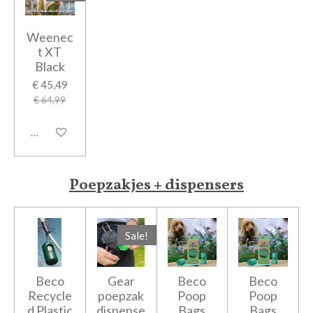
Weenec
t XT
Black
€ 45,49
€ 64,99
In winkelwagen
Poepzakjes + dispensers
Sale!
Beco
Gear
Beco
Beco
Recycle
poepzak
Poop
Poop
d Plastic
dispense
Bags
Bags