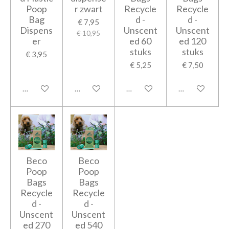
Poop
r zwart
Recycle
Recycle
Bag
d -
d -
€ 7,95
Dispens
Unscent
Unscent
€ 10,95
er
ed 60
ed 120
stuks
stuks
€ 3,95
€ 5,25
€ 7,50
In winkelwagen
In winkelwagen
In winkelwagen
In winkelwage
Beco
Beco
Poop
Poop
Bags
Bags
Recycle
Recycle
d -
d -
Unscent
Unscent
ed 270
ed 540