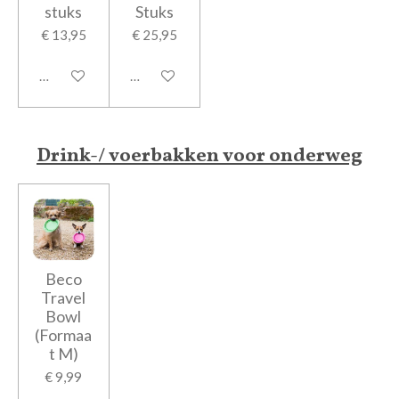
stuks
Stuks
€ 13,95
€ 25,95
In winkelwagen
In winkelwagen
Drink-/ voerbakken voor onderweg
Beco
Travel
Bowl
(Formaa
t M)
€ 9,99