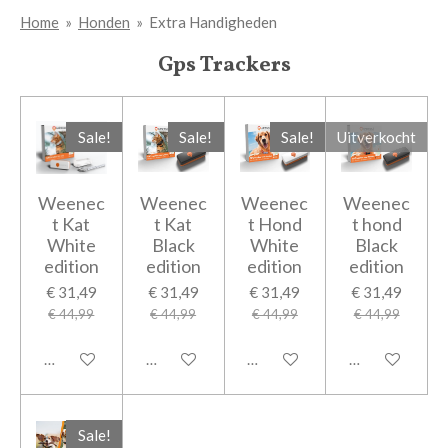
Home
»
Honden
»
Extra Handigheden
Gps Trackers
Sale!
Sale!
Sale!
Uitverkocht
Weenec
Weenec
Weenec
Weenec
t Kat
t Kat
t Hond
t hond
White
Black
White
Black
edition
edition
edition
edition
€ 31,49
€ 31,49
€ 31,49
€ 31,49
€ 44,99
€ 44,99
€ 44,99
€ 44,99
In winkelwagen
In winkelwagen
In winkelwagen
Houd mij op d
Sale!