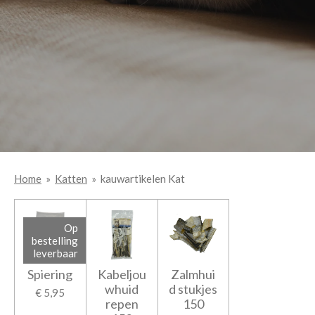
Home
»
Katten
»
kauwartikelen Kat
Op
bestelling
leverbaar
Spiering
Kabeljou
Zalmhui
whuid
d stukjes
€ 5,95
repen
150