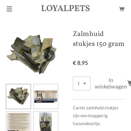
LOYALPETS
Ga
direct
naar
de
Zalmhuid
hoofdinhoud
stukjes 150 gram
€ 8,95
In
winkelwagen
Carnis zalmhuid stukjes
zijn een knapperig
tussendoortje.