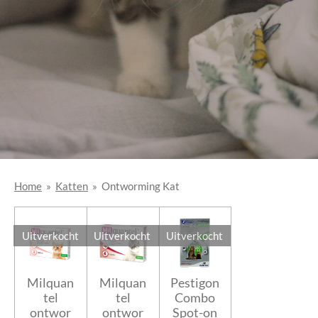
Home
»
Katten
»
Ontworming Kat
Uitverkocht
Uitverkocht
Uitverkocht
Milquan
Milquan
Pestigon
tel
tel
Combo
ontwor
ontwor
Spot-on