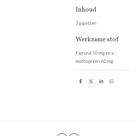
Inhoud
3 pipetten
Werkzame stof
Fipronil 50 mg en s-
methopreen 60 mg
D
D
S
D
e
e
h
e
l
e
a
l
e
l
r
e
n
e
n