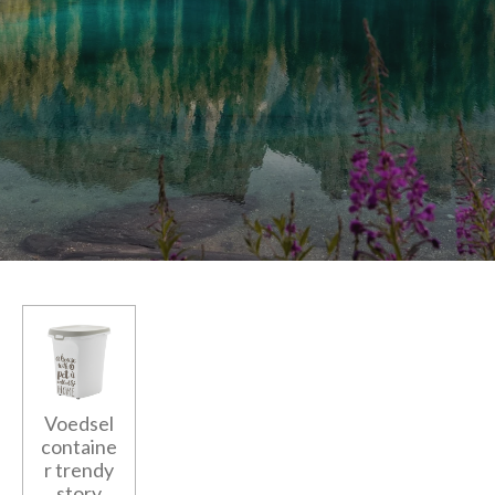
Voedsel
containe
r trendy
story