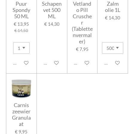
Puur
Schapen
Vetland
Zalm
Spondy
vet 500
o Pill
olie 1L
50 ML
ML
Crusche
€ 14,30
r
€ 13,95
€ 14,30
(Tablette
€ 14,50
nvermal
er)
€ 7,95
In winkelwagen
Houd mij op de hoogte
In winkelwagen
Houd mij op de
Carnis
zeewier
Granula
at
€ 9,95