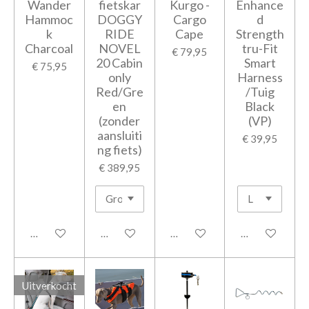
Wander
fietskar
Kurgo -
Enhance
Hammoc
DOGGY
Cargo
d
k
RIDE
Cape
Strength
Charcoal
NOVEL
tru-Fit
€ 79,95
20 Cabin
Smart
€ 75,95
only
Harness
Red/Gre
/Tuig
en
Black
(zonder
(VP)
aansluiti
€ 39,95
ng fiets)
€ 389,95
In winkelwagen
Houd mij op de hoogte
In winkelwagen
In winkelwage
Uitverkocht