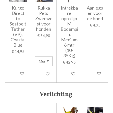
Kurgo
Rukka
Intrekba
Aanlegp
Direct
Pets
re
en voor
to
Zwemve
oprollijn
de hond
Seatbelt
st voor
M
€ 4,95
Tether
honden
Bodempi
(VP),
n.
€ 54,90
Coastal
Medium
Blue
6 mtr
(10-
€ 14,95
35Kg)
€ 42,95
Houd mij op de hoogte
In winkelwagen
In winkelwagen
In winkelwage
Verlichting