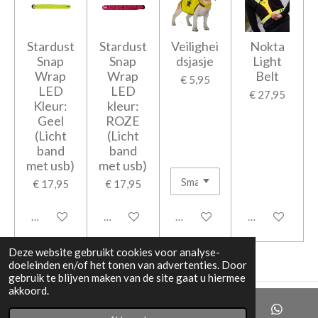
Stardust
Stardust
Veilighei
Nokta
Snap
Snap
dsjasje
Light
Wrap
Wrap
Belt
€ 5,95
LED
LED
€ 27,95
Kleur:
kleur:
Geel
ROZE
(Licht
(Licht
band
band
met usb)
met usb)
€ 17,95
€ 17,95
In winkelwagen
In winkelwagen
In winkelwagen
In winkelwage
Deze website gebruikt cookies voor analyse-
doeleinden en/of het tonen van advertenties. Door
gebruik te blijven maken van de site gaat u hiermee
akkoord.