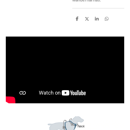
D
D
S
D
e
e
h
e
l
e
a
l
e
l
r
e
n
e
n