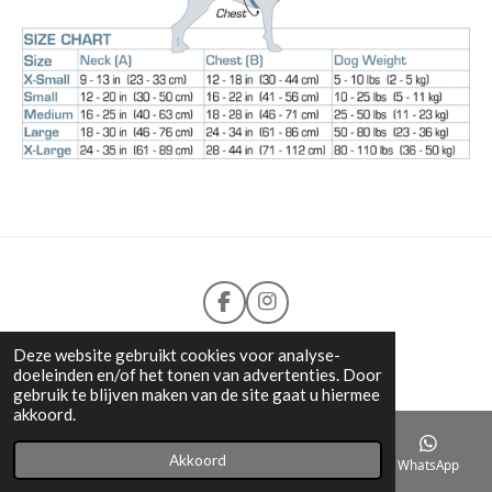
F
I
a
n
c
s
©2018-2026
Loyal Pets
Deze website gebruikt cookies voor analyse-
e
t
doeleinden en/of het tonen van advertenties. Door
b
a
gebruik te blijven maken van de site gaat u hiermee
o
g
akkoord.
o
r
k
a
Akkoord
E-mailadres
Telefoonnummer
Kaart
WhatsApp
m