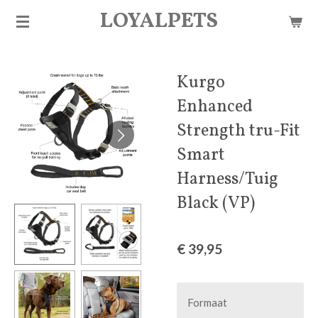
LOYALPETS
Ga
direct
naar
de
Kurgo
hoofdinhoud
Enhanced
Strength tru-Fit
Smart
Harness/Tuig
Black (VP)
€ 39,95
Formaat