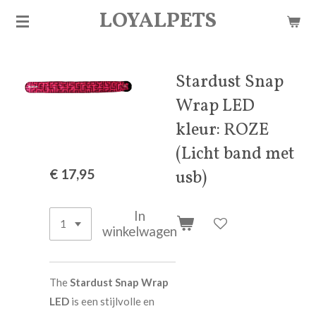
LOYALPETS
Ga
direct
naar
de
Stardust Snap
hoofdinhoud
Wrap LED
kleur: ROZE
(Licht band met
€ 17,95
usb)
In
winkelwagen
The
Stardust Snap Wrap
LED
is een stijlvolle en