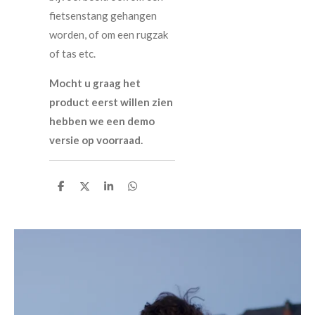
fietsenstang gehangen
worden, of om een rugzak
of tas etc.
Mocht u graag het
product eerst willen zien
hebben we een demo
versie op voorraad.
D
D
S
D
e
e
h
e
l
e
a
l
e
l
r
e
n
e
n