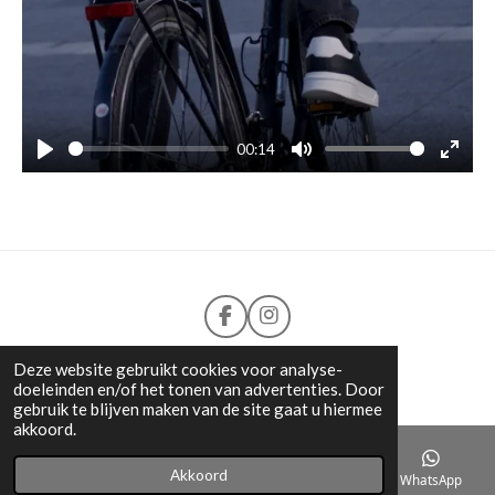
00:14
P
M
E
l
u
n
a
t
t
y
e
e
r
f
F
I
u
a
n
c
s
l
©2018-2026
Loyal Pets
Deze website gebruikt cookies voor analyse-
e
t
doeleinden en/of het tonen van advertenties. Door
l
b
a
gebruik te blijven maken van de site gaat u hiermee
s
o
g
akkoord.
o
r
c
k
a
r
Akkoord
E-mailadres
Telefoonnummer
Kaart
WhatsApp
m