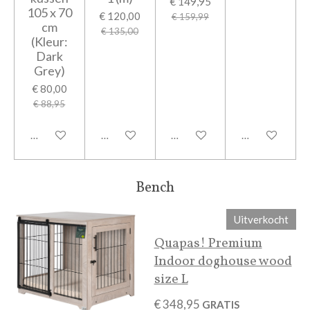
€ 149,95
105 x 70
€ 120,00
€ 159,99
cm
€ 135,00
(Kleur:
Dark
Grey)
€ 80,00
€ 88,95
In winkelwagen
In winkelwagen
Houd mij op de hoogte
In winkelwage
Bench
Uitverkocht
Quapas! Premium
Indoor doghouse wood
size L
€ 348,95
GRATIS