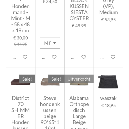
€ 34,50
Honden
KUSSEN
(VP),
mand -
SIESTA
Medium
Mint - M
OYSTER
€ 53,95
- 58 x 48
€ 49,99
x 19 cm
€ 30,00
€ 44,95
In winkelwagen
In winkelwagen
In winkelwagen
In winkelwage
Sale!
Sale!
Uitverkocht
District
Steve
Alabama
waszak
70
hondenk
Orthope
€ 18,95
SHIMM
ussen
disch
ER
beige
Large
Honden
90*65*1
Beige
kussen
1 (m)