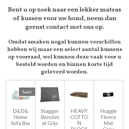
Bent u op zoek naar een lekker matras
of kussen voor uw hond, neem dan
gerust contact met ons op.
Omdat smaken nogal kunnen verschillen
hebben wij maar een select aantal kussens
op voorraad, wel kunnen deze vaak voor u
besteld worden en binnen korte tijd
geleverd worden.
Sale!
D&D&
Stagger
HEAVY
Huggle
Home
Benchm
COTTO
Fleece
Sofa Bas
at Grijs
N
Mat
-
BLOCK
Grey