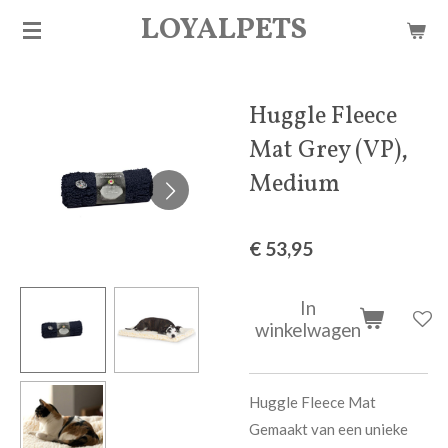
LOYALPETS
Ga
direct
naar
de
Huggle Fleece
hoofdinhoud
Mat Grey (VP),
Medium
€ 53,95
In
winkelwagen
Huggle Fleece Mat
Gemaakt van een unieke