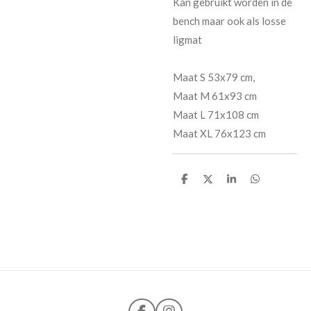
Kan gebruikt worden in de
bench maar ook als losse
ligmat
Maat S 53x79 cm,
Maat M 61x93 cm
Maat L 71x108 cm
Maat XL 76x123 cm
D
D
S
D
e
e
h
e
l
e
a
l
e
l
r
e
n
e
n