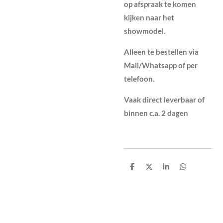
op afspraak te komen
kijken naar het
showmodel.
Alleen te bestellen via
Mail/Whatsapp of per
telefoon.
Vaak direct leverbaar of
binnen c.a. 2 dagen
D
D
S
D
e
e
h
e
l
e
a
l
e
l
r
e
n
e
n