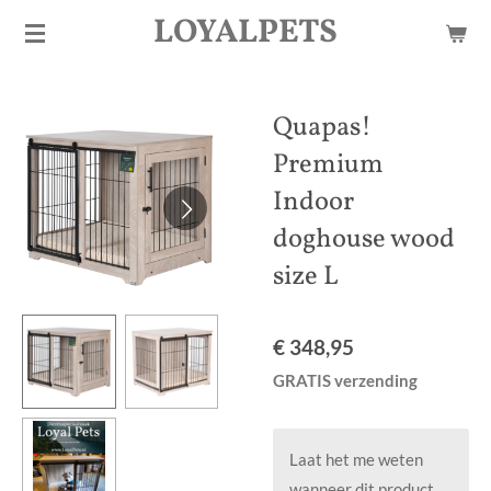
LOYALPETS
Ga
direct
naar
de
Quapas!
hoofdinhoud
Premium
Indoor
doghouse wood
size L
€ 348,95
GRATIS verzending
Laat het me weten
wanneer dit product