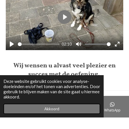
P
l
a
02:10
y
P
M
E
l
u
n
Wij wensen u alvast veel plezier en
a
t
t
y
e
e
succes met de oefening.
r
Deze website gebruikt cookies voor analyse-
f
doeleinden en/of het tonen van advertenties. Door
gebruik te blijven maken van de site gaat u hiermee
u
akkoord.
l
l
Akkoord
F
I
E-mailadres
Telefoonnummer
Kaart
WhatsApp
s
a
n
c
s
©2018-2026
Loyal Pets
c
e
t