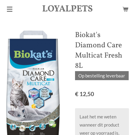
LOYALPETS
Ga
direct
naar
de
Biokat's
hoofdinhoud
Diamond Care
Multicat Fresh
8L
Op bestelling leverbaar
€ 12,50
Laat het me weten
wanneer dit product
weer op voorraad is.