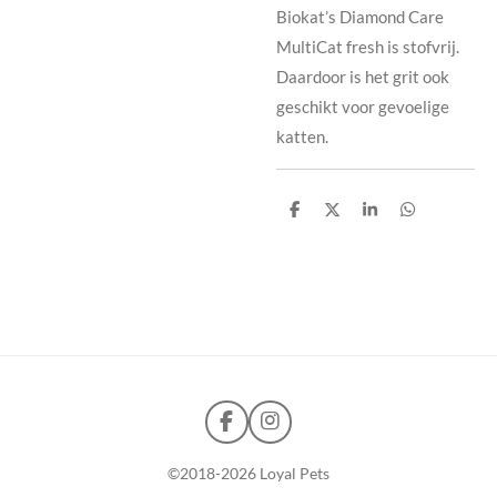
Biokat’s Diamond Care
MultiCat fresh is stofvrij.
Daardoor is het grit ook
geschikt voor gevoelige
katten.
D
D
S
D
e
e
h
e
l
e
a
l
e
l
r
e
n
e
n
F
I
a
n
c
s
©2018-2026
Loyal Pets
e
t