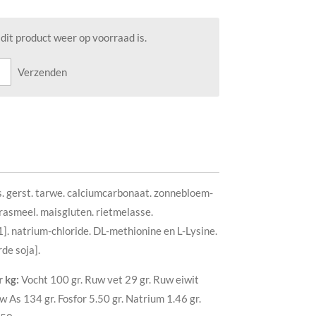
it product weer op voorraad is.
Verzenden
s. gerst. tarwe. calciumcarbonaat. zonnebloem-
rasmeel. maisgluten. rietmelasse.
]. natrium-chloride. DL-methionine en L-Lysine.
de soja].
 kg:
Vocht 100 gr. Ruw vet 29 gr. Ruw eiwit
w As 134 gr. Fosfor 5.50 gr. Natrium 1.46 gr.