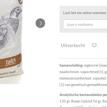
Laat het me weten wanneer d
Uitverkocht
Samenstelling:
legkorrel [mai
zaadschroot. sojaschroot[1]. g
monocalciumfosfaat. sojaolie[1
[1] van genetisch gemodificeer
Analytische bestanddelen per
135 gr. Ruwe Celstof 56 gr. Ru