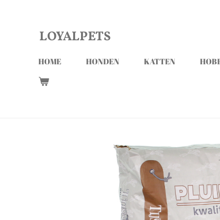
Ga
direct
LOYALPETS
naar
de
HOME
HONDEN
KATTEN
HOBB
hoofdinhoud