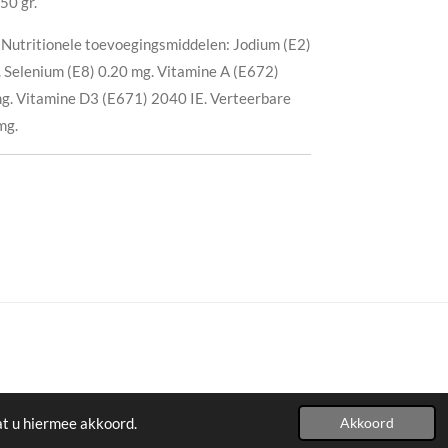
50 gr.
Nutritionele toevoegingsmiddelen: Jodium (E2)
r. Selenium (E8) 0.20 mg. Vitamine A (E672)
mg. Vitamine D3 (E671) 2040 IE. Verteerbare
mg.
at u hiermee akkoord.
Akkoord