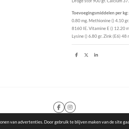
Droge stof 900 gr. Calcium 37.
Toevoegingsmiddelen per kg:
0.80 mg. Methionine () 4.10 g
8160 IE. Vitamine E () 12.20 
Lysine () 6.80 gr. Zink (E6) 48 
D
D
S
e
e
h
l
e
a
e
l
r
n
e
F
I
a
n
c
s
©2018-2026
Loyal Pets
onen van advertenties. Door gebruik te blijven maken van de site ga
e
t