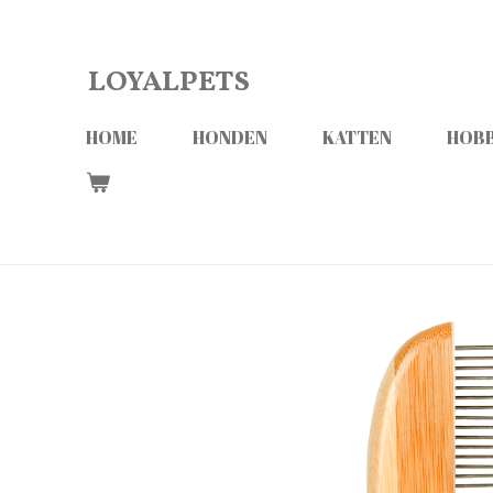
Ga
direct
LOYALPETS
naar
de
HOME
HONDEN
KATTEN
HOBB
hoofdinhoud