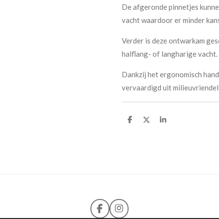
De afgeronde pinnetjes kunnen
vacht waardoor er minder kans 
Verder is deze ontwarkam ges
halflang- of langharige vacht.
Dankzij het ergonomisch handv
vervaardigd uit milieuvriendel
D
D
S
e
e
h
l
e
a
e
l
r
n
e
F
I