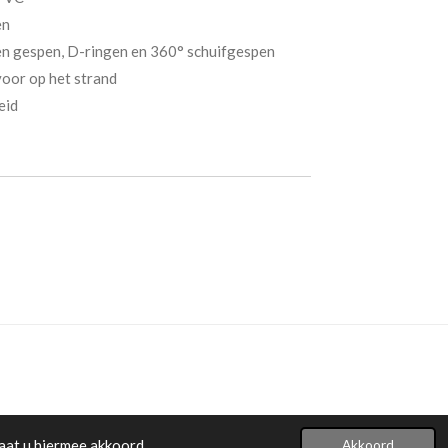
en
en gespen, D-ringen en 360° schuifgespen
voor op het strand
eid
aat u hiermee akkoord.
Akkoord