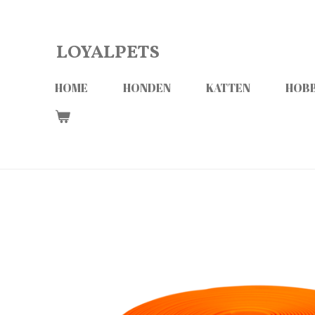
Ga
direct
LOYALPETS
naar
de
HOME
HONDEN
KATTEN
HOBB
hoofdinhoud