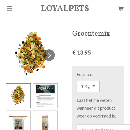
LOYALPETS
Ga
direct
naar
de
Groentemix
hoofdinhoud
€ 13,95
Formaat
Laat het me weten
wanneer dit product
weer op voorraad is.