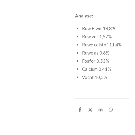
Analyse:
Ruw Eiwit 18,8%
Ruw vet 1,57%
Ruwe celstof 11,4%
Ruwe as 0,6%
Fosfor 0,53%
Calcium 0,41%
Vocht 10,5%
D
D
S
D
e
e
h
e
l
e
a
l
e
l
r
e
n
e
n