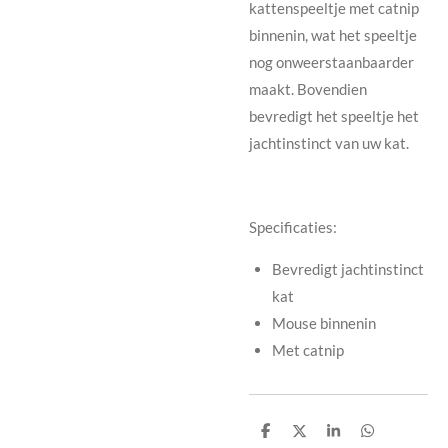
kattenspeeltje met catnip
binnenin, wat het speeltje
nog onweerstaanbaarder
maakt. Bovendien
bevredigt het speeltje het
jachtinstinct van uw kat.
Specificaties:
Bevredigt jachtinstinct
kat
Mouse binnenin
Met catnip
D
D
S
D