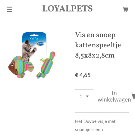
LOYALPETS
Ga
direct
naar
de
Vis en snoep
hoofdinhoud
kattenspeeltje
8,5x8x2,8cm
€ 4,65
In
winkelwagen
Het Duvo+ visje met
snoepje is een