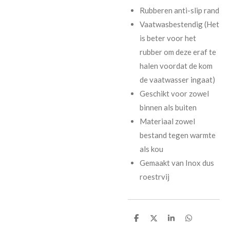
Rubberen anti-slip rand
Vaatwasbestendig (Het
is beter voor het
rubber om deze eraf te
halen voordat de kom
de vaatwasser ingaat)
Geschikt voor zowel
binnen als buiten
Materiaal zowel
bestand tegen warmte
als kou
Gemaakt van Inox dus
roestrvij
D
D
S
D
e
e
h
e