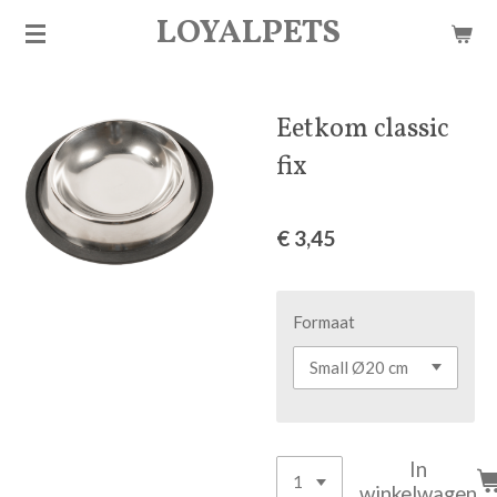
LOYALPETS
Ga
direct
naar
de
Eetkom classic
hoofdinhoud
fix
€ 3,45
Formaat
In
winkelwagen