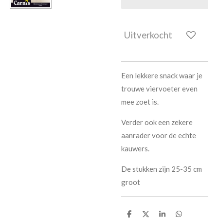
Uitverkocht
Een lekkere snack waar je
trouwe viervoeter even
mee zoet is.
Verder ook een zekere
aanrader voor de echte
kauwers.
De stukken zijn 25-35 cm
groot
D
D
S
D