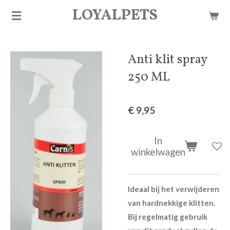
LOYALPETS
Ga
direct
naar
de
Anti klit spray
hoofdinhoud
250 ML
€ 9,95
In
winkelwagen
Ideaal bij het verwijderen
van hardnekkige klitten.
Bij regelmatig gebruik