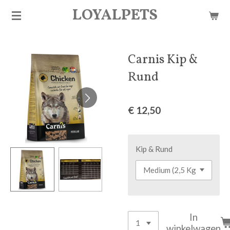
LOYALPETS
Ga
direct
naar
de
Carnis Kip &
hoofdinhoud
Rund
€ 12,50
Kip & Rund
In
winkelwagen