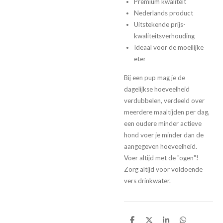
Premium kwaliteit
Nederlands product
Uitstekende prijs-
kwaliteitsverhouding
Ideaal voor de moeilijke
eter
Bij een pup mag je de
dagelijkse hoeveelheid
verdubbelen, verdeeld over
meerdere maaltijden per dag,
een oudere minder actieve
hond voer je minder dan de
aangegeven hoeveelheid.
Voer altijd met de "ogen"!
Zorg altijd voor voldoende
vers drinkwater.
D
D
S
D