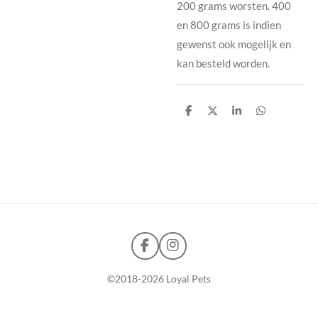
200 grams worsten. 400
en 800 grams is indien
gewenst ook mogelijk en
kan besteld worden.
D
D
S
D
e
e
h
e
l
e
a
l
e
l
r
e
n
e
n
F
I
a
n
c
s
©2018-2026
Loyal Pets
e
t
b
a
o
g