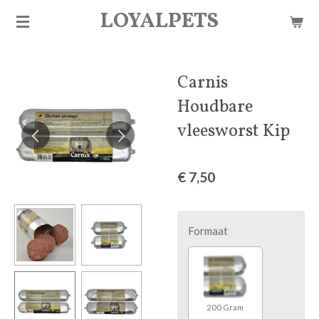
LOYALPETS
Ga
direct
naar
de
Carnis
hoofdinhoud
Houdbare
vleesworst Kip
€ 7,50
Formaat
200 Gram