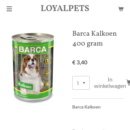
LOYALPETS
Ga
direct
naar
de
Barca Kalkoen
hoofdinhoud
400 gram
€ 3,40
In
winkelwagen
Barca Kalkoen