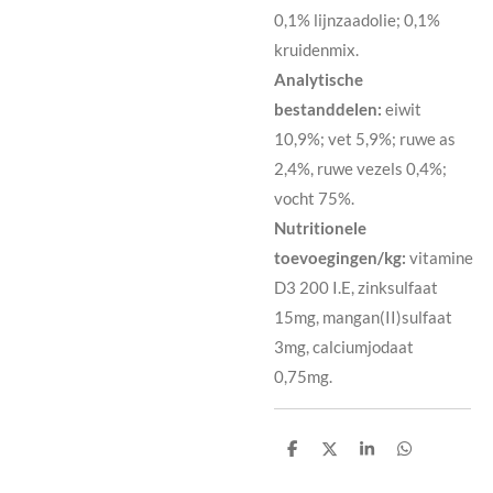
0,1% lijnzaadolie; 0,1%
kruidenmix.
Analytische
bestanddelen:
eiwit
10,9%; vet 5,9%; ruwe as
2,4%, ruwe vezels 0,4%;
vocht 75%.
Nutritionele
toevoegingen/kg:
vitamine
D3 200 I.E, zinksulfaat
15mg, mangan(II)sulfaat
3mg, calciumjodaat
0,75mg.
D
D
S
D
e
e
h
e
l
e
a
l