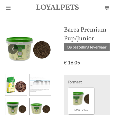
LOYALPETS
Ga
direct
naar
de
Barca Premium
hoofdinhoud
Pup/Junior
Op bestelling leverbaar
€ 16,05
Formaat
Small 2 KG