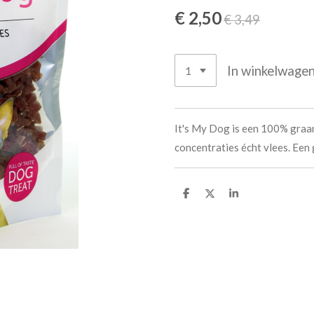
€ 2,50
€ 3,49
In winkelwage
It's My Dog is een 100% graa
concentraties écht vlees. Een
D
D
S
e
e
h
l
e
a
e
l
r
n
e