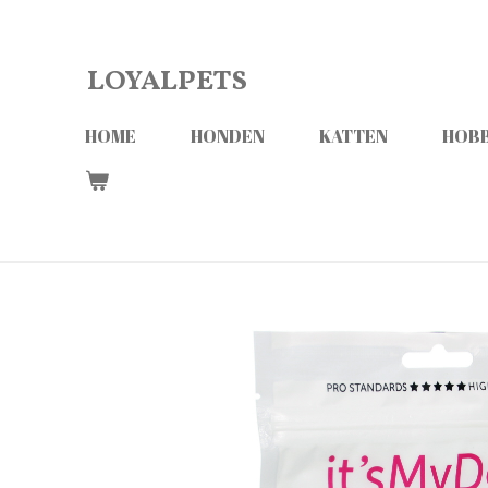
Ga
direct
LOYALPETS
naar
de
HOME
HONDEN
KATTEN
HOBB
hoofdinhoud