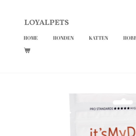
Ga
direct
LOYALPETS
naar
de
HOME
HONDEN
KATTEN
HOBB
hoofdinhoud