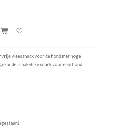
n
nvrije vleessnack voor de hond met hoge
 gezonde, smakelijke snack voor elke hond
egestaan)