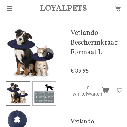
LOYALPETS
Ga
direct
naar
de
Vetlando
hoofdinhoud
Beschermkraag
Formaat L
€ 39,95
In
winkelwagen
Vetlando