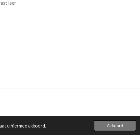
ast leer
aat u hiermee akkoord.
Akkoord