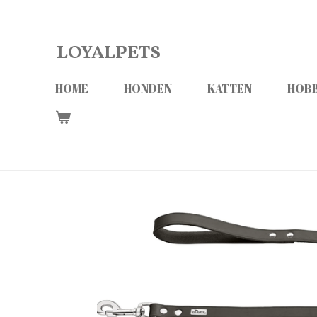
Ga
direct
LOYALPETS
naar
de
HOME
HONDEN
KATTEN
HOBB
hoofdinhoud