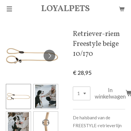
LOYALPETS
Ga
direct
naar
de
Retriever-riem
hoofdinhoud
Freestyle beige
10/170
€ 28,95
In
winkelwagen
De halsband van de
FREESTYLE-retrieverlijn