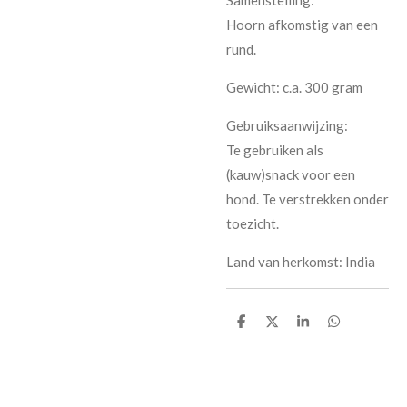
Hoorn afkomstig van een
rund.
Gewicht: c.a. 300 gram
Gebruiksaanwijzing:
Te gebruiken als
(kauw)snack voor een
hond. Te verstrekken onder
toezicht.
Land van herkomst: India
D
D
S
D
e
e
h
e
l
e
a
l
e
l
r
e
n
e
n