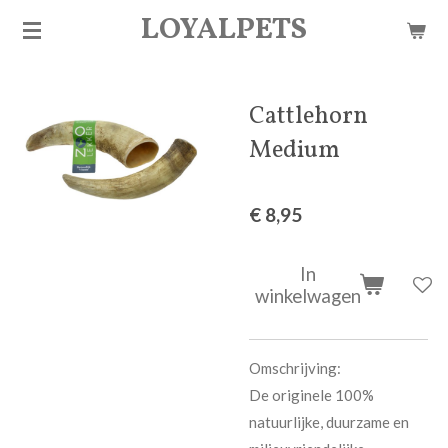
LOYALPETS
Ga
direct
naar
de
Cattlehorn
hoofdinhoud
Medium
€ 8,95
In
winkelwagen
Omschrijving:
De originele 100%
natuurlijke, duurzame en