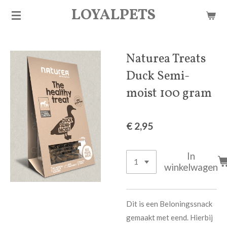
LOYALPETS
Ga
direct
naar
de
Naturea Treats
hoofdinhoud
Duck Semi-
moist 100 gram
€ 2,95
In
winkelwagen
Dit is een Beloningssnack
gemaakt met eend. Hierbij