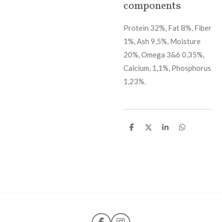
components
Protein 32%, Fat 8%, Fiber
1%, Ash 9,5%, Moisture
20%, Omega 3&6 0,35%,
Calcium, 1,1%, Phosphorus
1,23%.
D
D
S
D
e
e
h
e
l
e
a
l
e
l
r
e
n
e
n