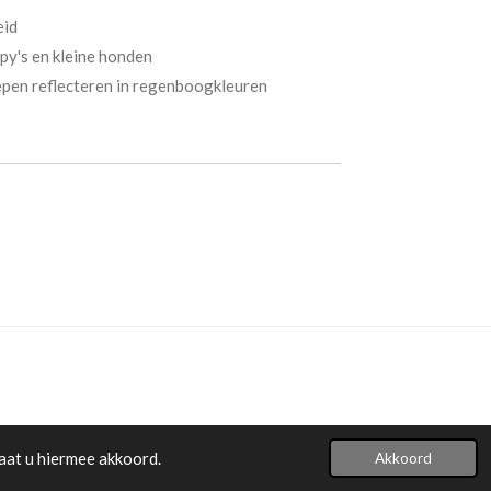
eid
py's en kleine honden
epen reflecteren in regenboogkleuren
aat u hiermee akkoord.
Akkoord