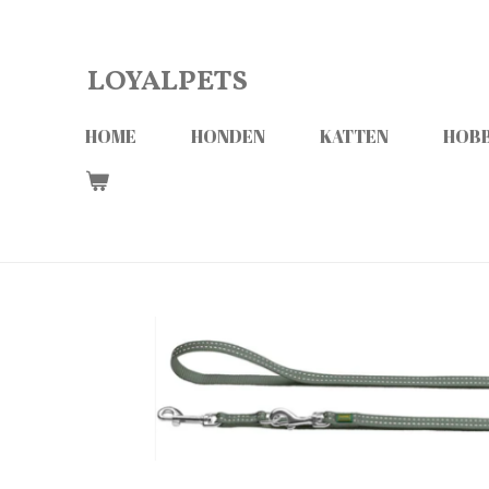
Ga
direct
LOYALPETS
naar
de
HOME
HONDEN
KATTEN
HOBB
hoofdinhoud