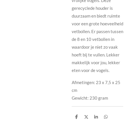
vrolijke vogels. Deze
gerecyclede houder is
duurzaam en biedt ruimte
voor een grote hoeveelheid
vetbollen. Er passen tussen
de 8 en 10 vetbollen in
waardoor je niet zo vaak
hoeft bij te vullen. Lekker
makkelijk voor jou, lekker
eten voor de vogels.
Afmetingen: 23 x 7,5 x 25
cm
Gewicht: 230 gram
D
D
S
D
e
e
h
e
l
e
a
l