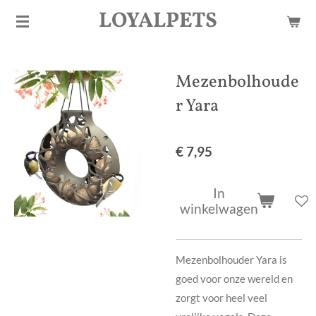
LOYALPETS
Ga
direct
naar
de
Mezenbolhoude
hoofdinhoud
r Yara
€ 7,95
In
winkelwagen
Mezenbolhouder Yara is
goed voor onze wereld en
zorgt voor heel veel