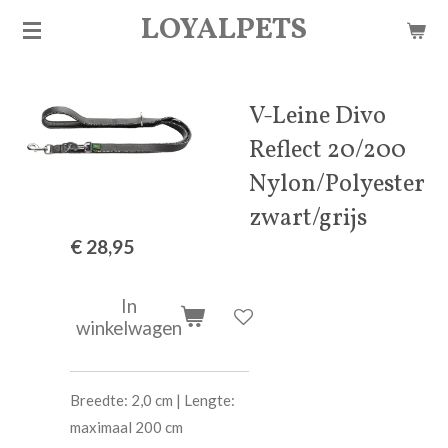
LOYALPETS
Ga
direct
naar
de
V-Leine Divo
hoofdinhoud
Reflect 20/200
Nylon/Polyester
zwart/grijs
€ 28,95
In
winkelwagen
Breedte: 2,0 cm | Lengte:
maximaal 200 cm