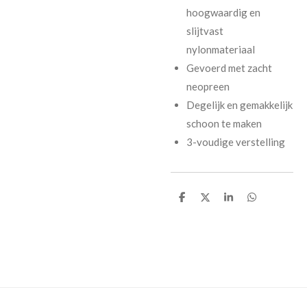
hoogwaardig en
slijtvast
nylonmateriaal
Gevoerd met zacht
neopreen
Degelijk en gemakkelijk
schoon te maken
3-voudige verstelling
D
D
S
D
e
e
h
e
l
e
a
l
e
l
r
e
n
e
n