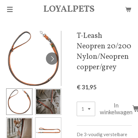
LOYALPETS
Ga
direct
naar
de
T-Leash
hoofdinhoud
Neopren 20/200
Nylon/Neopren
copper/grey
€ 31,95
In
winkelwagen
De 3-voudig verstelbare