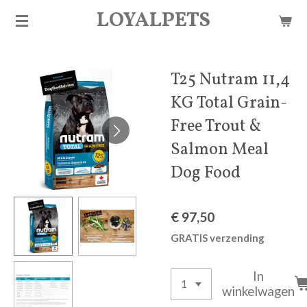
LOYALPETS
Ga
direct
naar
de
T25 Nutram 11,4
hoofdinhoud
KG Total Grain-
Free Trout &
Salmon Meal
Dog Food
€ 97,50
GRATIS verzending
In
winkelwagen