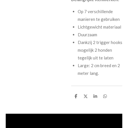
Op 7 verschillende
manieren te gebruiken
Lichtgewicht materiaal
Duurzaam
Dankzij 2 trigger hooks
mogelijk 2 honden
tegelijk uit te laten
Large: 2 cm breed en 2
meter lang.
D
D
S
D
e
e
h
e
l
e
a
l
e
l
r
e
n
e
n