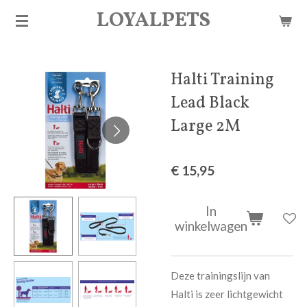
LOYALPETS
Ga
direct
naar
de
Halti Training
hoofdinhoud
Lead Black
Large 2M
€ 15,95
In
winkelwagen
Deze trainingslijn van
Halti is zeer lichtgewicht