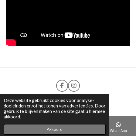
F
I
a
n
c
s
©2018-2026
Loyal Pets
Deze website gebruikt cookies voor analyse-
e
t
doeleinden en/of het tonen van advertenties. Door
b
a
gebruik te blijven maken van de site gaat u hiermee
o
g
akkoord.
o
r
k
a
Akkoord
E-mailadres
Telefoonnummer
Kaart
WhatsApp
m