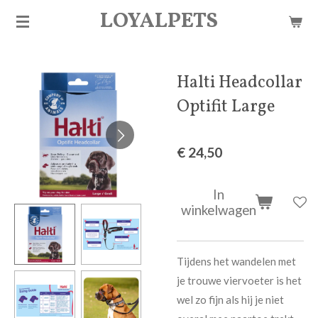
LOYALPETS
Ga
direct
naar
de
Halti Headcollar
hoofdinhoud
Optifit Large
€ 24,50
In
winkelwagen
Tijdens het wandelen met
je trouwe viervoeter is het
wel zo fijn als hij je niet