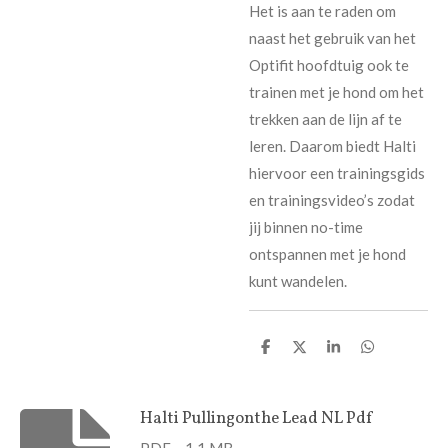
Het is aan te raden om
naast het gebruik van het
Optifit hoofdtuig ook te
trainen met je hond om het
trekken aan de lijn af te
leren. Daarom biedt Halti
hiervoor een
trainingsgids
en trainingsvideo’s zodat
jij binnen no-time
ontspannen met je hond
kunt wandelen.
D
D
S
D
e
e
h
e
l
e
a
l
e
l
r
e
n
e
n
Halti Pullingonthe Lead NL Pdf
PDF – 1,1 MB