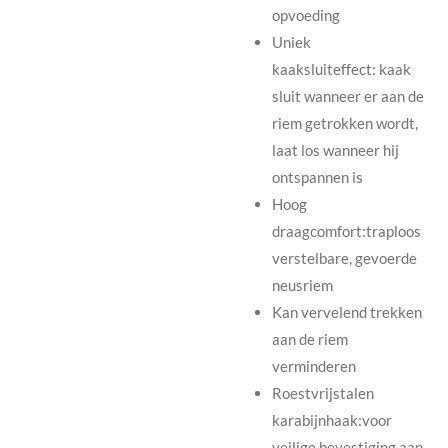
opvoeding
Uniek
kaaksluiteffect:
kaak
sluit wanneer er aan de
riem getrokken wordt,
laat los wanneer hij
ontspannen is
Hoog
draagcomfort:traploos
verstelbare, gevoerde
neusriem
Kan vervelend trekken
aan de riem
verminderen
Roestvrijstalen
karabijnhaak:voor
veilige bevestiging aan