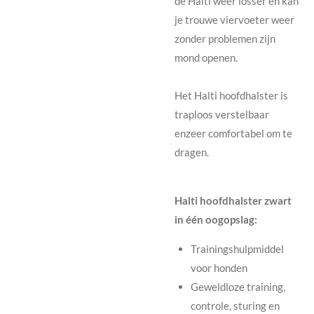
de Halti weer losser en kan
je trouwe viervoeter weer
zonder problemen zijn
mond openen.
Het Halti hoofdhalster is
traploos verstelbaar
en
zeer comfortabel
om te
dragen.
Halti hoofdhalster zwart
in één oogopslag:
Trainingshulpmiddel
voor honden
Geweldloze training,
controle, sturing en