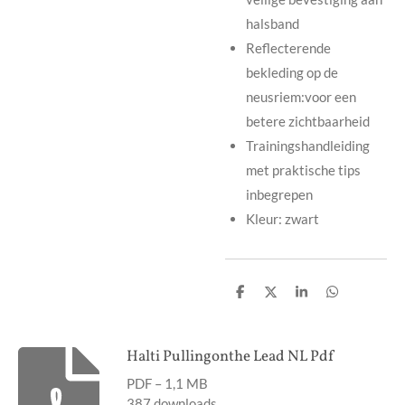
halsband
Reflecterende
bekleding op de
neusriem:voor een
betere zichtbaarheid
Trainingshandleiding
met praktische tips
inbegrepen
Kleur:
zwart
D
D
S
D
e
e
h
e
l
e
a
l
e
l
r
e
n
e
n
Halti Pullingonthe Lead NL Pdf
PDF – 1,1 MB
387 downloads