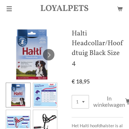
LOYALPETS
Ga
direct
naar
de
Halti
hoofdinhoud
Headcollar/Hoof
dtuig Black Size
4
€ 18,95
In
winkelwagen
Het Halti hoofdhalster is al