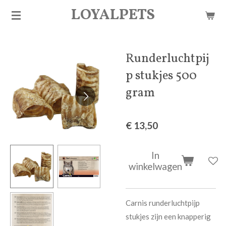
LOYALPETS
Ga
direct
naar
de
Runderluchtpij
hoofdinhoud
p stukjes 500
gram
€ 13,50
In
winkelwagen
Carnis runderluchtpijp
stukjes zijn een knapperig