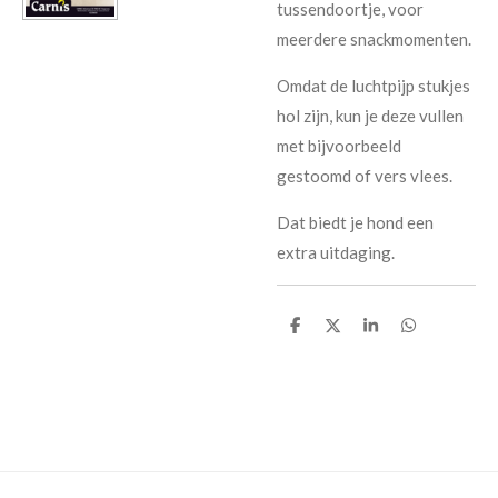
tussendoortje, voor
meerdere snackmomenten.
Omdat de luchtpijp stukjes
hol zijn, kun je deze vullen
met bijvoorbeeld
gestoomd of vers vlees.
Dat biedt je hond een
extra uitdaging.
D
D
S
D
e
e
h
e
l
e
a
l
e
l
r
e
n
e
n