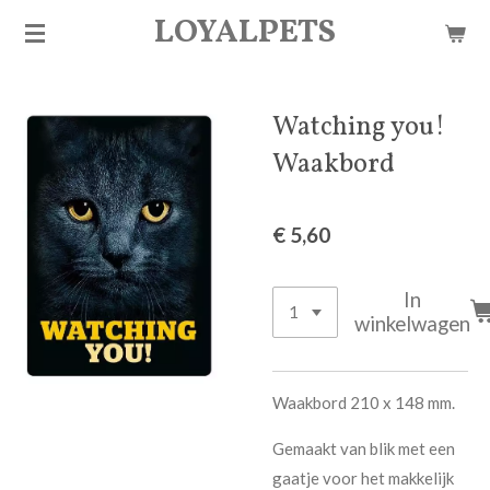
LOYALPETS
Ga
direct
naar
de
Watching you!
hoofdinhoud
Waakbord
€ 5,60
In
winkelwagen
Waakbord 210 x 148 mm.
Gemaakt van blik met een
gaatje voor het makkelijk