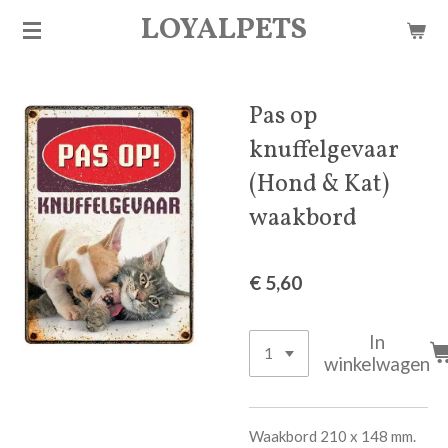
LOYALPETS
Ga
direct
naar
de
Pas op
hoofdinhoud
knuffelgevaar
(Hond & Kat)
waakbord
€ 5,60
In
winkelwagen
Waakbord 210 x 148 mm.