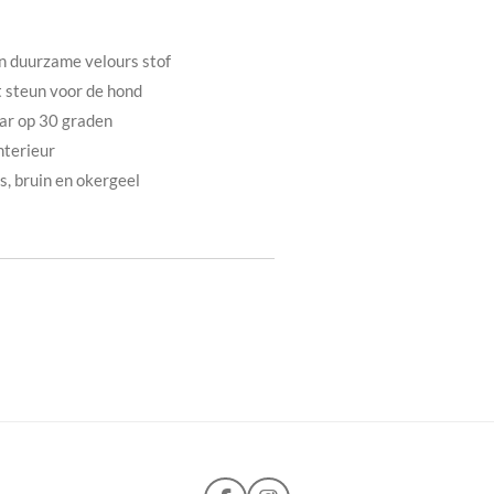
 duurzame velours stof
t steun voor de hond
ar op 30 graden
interieur
s, bruin en okergeel