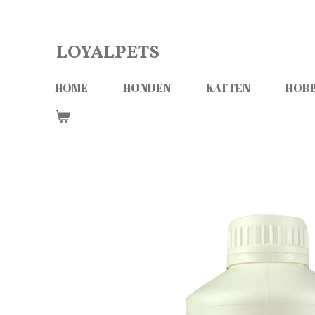
Ga
direct
LOYALPETS
naar
de
HOME
HONDEN
KATTEN
HOBB
hoofdinhoud