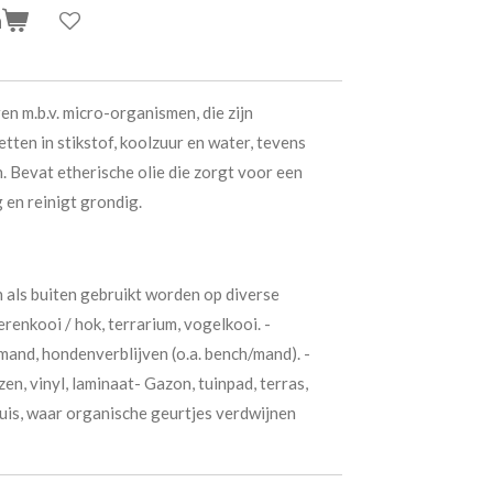
n
 m.b.v. micro-organismen, die zijn
tten in stikstof, koolzuur en water, tevens
. Bevat etherische olie die zorgt voor een
 en reinigt grondig.
 als buiten gebruikt worden op diverse
erenkooi / hok, terrarium, vogelkooi. -
mand, hondenverblijven (o.a. bench/mand). -
izen, vinyl, laminaat- Gazon, tuinpad, terras,
huis, waar organische geurtjes verdwijnen