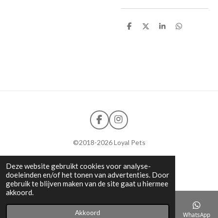
D
D
S
D
e
e
h
e
l
e
a
l
e
l
r
e
n
e
n
F
I
a
n
c
s
©2018-2026
Loyal Pets
e
t
b
a
Deze website gebruikt cookies voor analyse-
o
g
doeleinden en/of het tonen van advertenties. Door
o
r
gebruik te blijven maken van de site gaat u hiermee
k
a
akkoord.
m
Akkoord
E-mailadres
Telefoonnummer
Kaart
WhatsApp