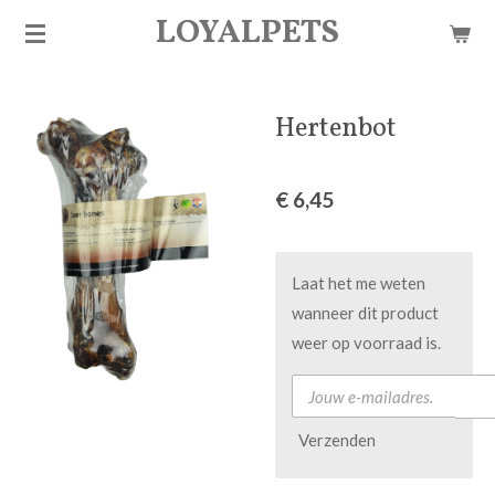
LOYALPETS
Ga
direct
naar
de
Hertenbot
hoofdinhoud
€ 6,45
Laat het me weten
wanneer dit product
weer op voorraad is.
Verzenden